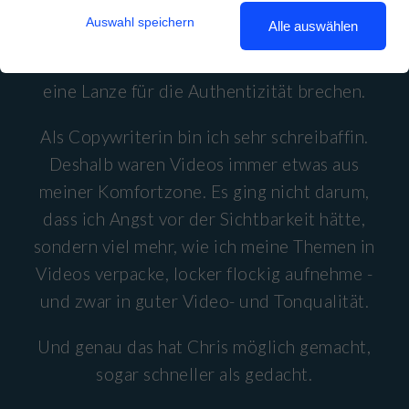
Auswahl speichern
Alle auswählen
"In einer Zeit, in der Texte immer häufiger
"KI & paste" sind, wollte ich mit Videos
eine Lanze für die Authentizität brechen.
Als Copywriterin bin ich sehr schreibaffin.
Deshalb waren Videos immer etwas aus
meiner Komfortzone. Es ging nicht darum,
dass ich Angst vor der Sichtbarkeit hätte,
sondern viel mehr, wie ich meine Themen in
Videos verpacke, locker flockig aufnehme -
und zwar in guter Video- und Tonqualität.
Und genau das hat Chris möglich gemacht,
sogar schneller als gedacht.