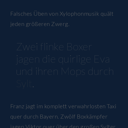
Falsches Üben von Xylophonmusik quält
jeden größeren Zwerg.
Zwei flinke Boxer
jagen die quirlige Eva
und ihren Mops durch
Sylt
.
Franz jagt im komplett verwahrlosten Taxi
quer durch Bayern. Zwölf Boxkämpfer
jagen Viktor quer über den großen Sylter