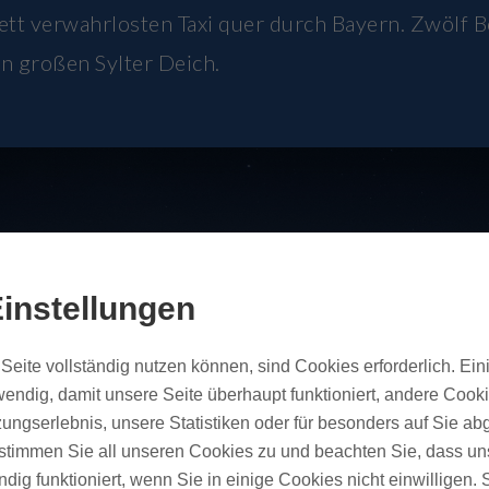
lett verwahrlosten Taxi quer durch Bayern. Zwölf 
n großen Sylter Deich.
instellungen
Seite vollständig nutzen können, sind Cookies erforderlich. Ein
endig, damit unsere Seite überhaupt funktioniert, andere Cookie
ungserlebnis, unsere Statistiken oder für besonders auf Sie ab
te stimmen Sie all unseren Cookies zu und beachten Sie, dass uns
ndig funktioniert, wenn Sie in einige Cookies nicht einwilligen.