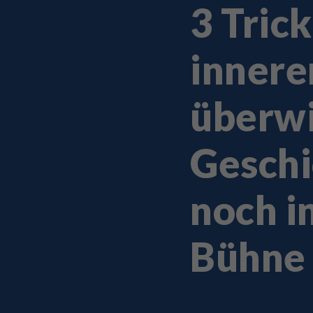
3 Tric
inner
überwi
Geschi
noch i
Bühne