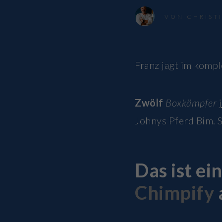
VON
CHRIST
Franz jagt im komp
Zwölf
Boxkämpfer
Johnys Pferd Bim. S
Das ist ei
Chimpify