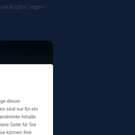
Boxkämpfer jagen
ige dieser
s sind nur für ein
gestimmte Inhalte
ere Seite für Sie
 Sie können Ihre