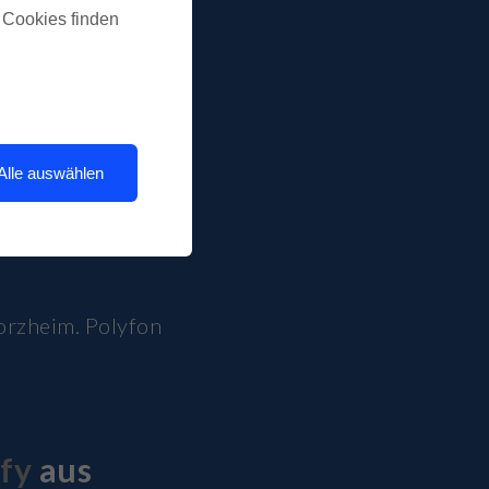
u Cookies finden
Alle auswählen
forzheim. Polyfon
fy
aus