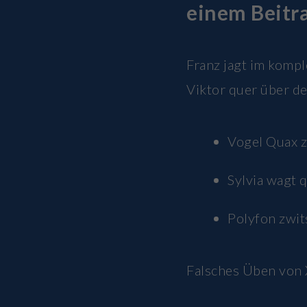
einem Beitra
Franz jagt im komp
Viktor quer über d
Vogel Quax z
Sylvia wagt 
Polyfon zwi
Falsches Üben von 