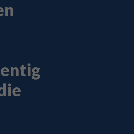
en
entig
die