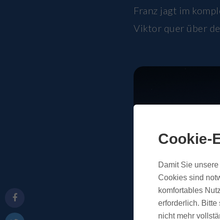
Franz jagt im komp
Viktor quer über de
Cookie-E
Damit Sie unsere 
Cookies sind notw
komfortables Nutz
erforderlich. Bit
nicht mehr vollstä