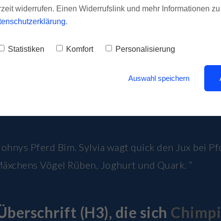
rzeit widerrufen. Einen Widerrufslink und mehr Informationen z
tenschutzerklärung
.
Statistiken
Komfort
Personalisierung
Auswahl speichern
ohnys Pferd Bim. Sylvia wagt quick den Jux bei P
äxchens Vögel Rüben, Joghurt und Quark. “
Überschrift (H3), die sich
Chimpi