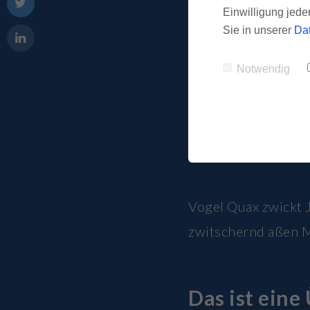
Einwilligung jede
Sie in unserer
Da
Notwendig
Vogel Quax zwickt J
zwitschernd aßen M
Das ist eine 